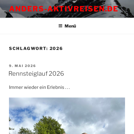
Zum
ANDERS-AKTIVREISEN.DE
Inhalt
springen
Menü
SCHLAGWORT:
2026
VERÖFFENTLICHT
9. MAI 2026
AM
Rennsteiglauf 2026
Immer wieder ein Erlebnis . . .