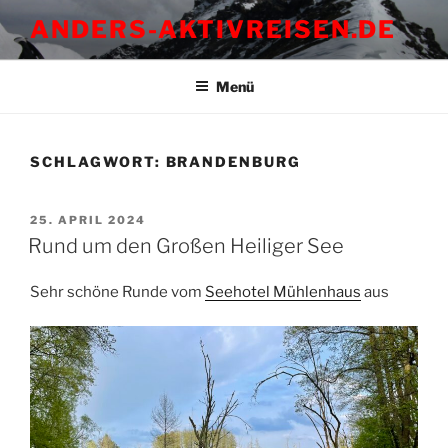
Zum
ANDERS-AKTIVREISEN.DE
Inhalt
springen
Menü
SCHLAGWORT:
BRANDENBURG
VERÖFFENTLICHT
25. APRIL 2024
AM
Rund um den Großen Heiliger See
Sehr schöne Runde vom
Seehotel Mühlenhaus
aus