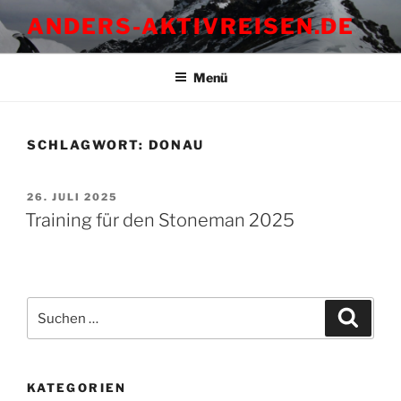
Zum
ANDERS-AKTIVREISEN.DE
Inhalt
springen
Menü
SCHLAGWORT:
DONAU
VERÖFFENTLICHT
26. JULI 2025
AM
Training für den Stoneman 2025
Suchen
Suche
nach:
KATEGORIEN