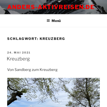
Zum
ANDERS-AKTIVREISEN.DE
Inhalt
springen
Menü
SCHLAGWORT:
KREUZBERG
VERÖFFENTLICHT
24. MAI 2021
AM
Kreuzberg
Von Sandberg zum Kreuzberg