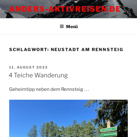
Zum
ANDERS-AKTIVREISEN.DE
Inhalt
springen
Menü
SCHLAGWORT:
NEUSTADT AM RENNSTEIG
VERÖFFENTLICHT
11. AUGUST 2023
AM
4 Teiche Wanderung
Geheimtipp neben dem Rennsteig . . .