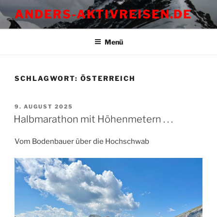
Zum
ANDERS-AKTIVREISEN.DE
Inhalt
springen
Menü
SCHLAGWORT:
ÖSTERREICH
VERÖFFENTLICHT
9. AUGUST 2025
AM
Halbmarathon mit Höhenmetern . . .
Vom Bodenbauer über die Hochschwab