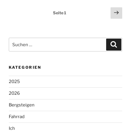
Seitennummerierung
Näch
Seite
1
Seit
der
Beiträge
Suchen
Suche
nach:
KATEGORIEN
2025
2026
Bergsteigen
Fahrrad
Ich