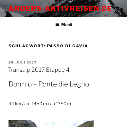
Zum
ANDERS-AKTIVREISEN.DE
Inhalt
springen
Menü
SCHLAGWORT:
PASSO DI GAVIA
VERÖFFENTLICHT
26. JULI 2017
AM
Transalp 2017 Etappe 4
Bormio – Ponte die Legno
44 km / auf 1450 m / ab 1350 m