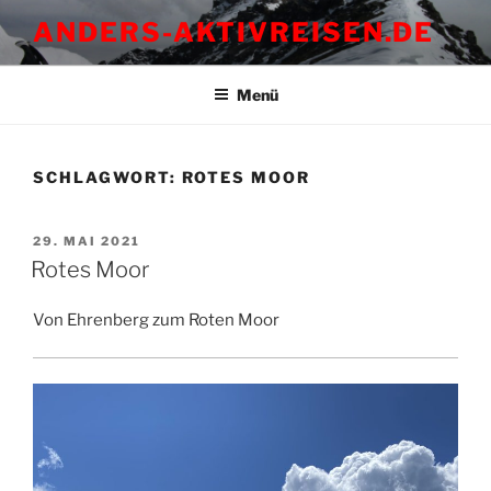
Zum
ANDERS-AKTIVREISEN.DE
Inhalt
springen
Menü
SCHLAGWORT:
ROTES MOOR
VERÖFFENTLICHT
29. MAI 2021
AM
Rotes Moor
Von Ehrenberg zum Roten Moor