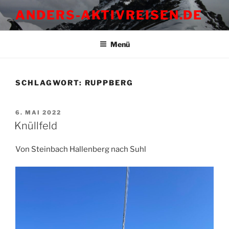
Zum
ANDERS-AKTIVREISEN.DE
Inhalt
springen
Menü
SCHLAGWORT:
RUPPBERG
VERÖFFENTLICHT
6. MAI 2022
AM
Knüllfeld
Von Steinbach Hallenberg nach Suhl