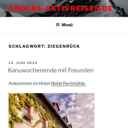
Zum
ANDERS-AKTIVREISEN.DE
Inhalt
springen
Menü
SCHLAGWORT:
ZIEGENRÜCK
VERÖFFENTLICHT
14. JUNI 2024
AM
Kanuwochenende mit Freunden
Ankommen im Hotel
Hotel Fernmühle