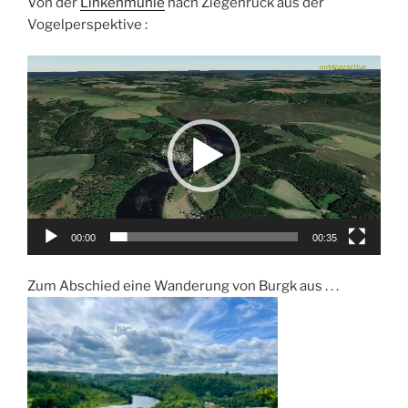
Von der
Linkenmühle
nach Ziegenrück aus der
Vogelperspektive :
Video-
Player
00:00
00:35
Zum Abschied eine Wanderung von Burgk aus . . .