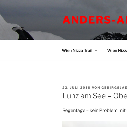
Zum
Inhalt
ANDERS-A
springen
Wien Nizza Trail
Wien Nizz
VERÖFFENTLICHT
22. JULI 2018
VON
GEBIRGSJA
AM
Lunz am See – Ob
Regentage – kein Problem mit 