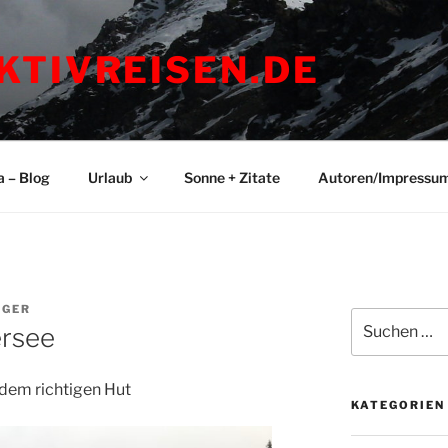
KTIVREISEN.DE
a – Blog
Urlaub
Sonne + Zitate
Autoren/Impressu
EGER
Suchen
ersee
nach:
dem richtigen Hut
KATEGORIEN