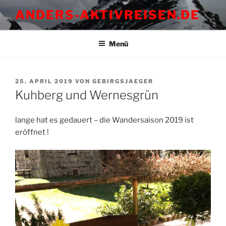
Zum
ANDERS-AKTIVREISEN.DE
Inhalt
springen
Menü
VERÖFFENTLICHT
25. APRIL 2019
VON
GEBIRGSJAEGER
AM
Kuhberg und Wernesgrün
lange hat es gedauert – die Wandersaison 2019 ist
eröffnet !