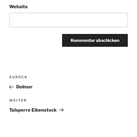
Website
Beitragsnavigation
Vorheriger
ZURÜCK
Beitrag
Dolmar
Nächster
WEITER
Beitrag
Talsperre Eibenstock