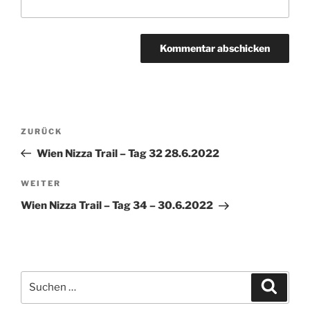
Beitragsnavigation
Vorheriger
ZURÜCK
Beitrag
Wien Nizza Trail – Tag 32 28.6.2022
Nächster
WEITER
Beitrag
Wien Nizza Trail – Tag 34 – 30.6.2022
Suchen
Suche
nach: