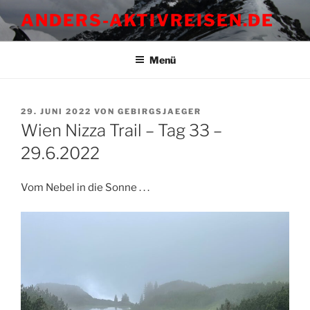
Zum
ANDERS-AKTIVREISEN.DE
Inhalt
springen
Menü
VERÖFFENTLICHT
29. JUNI 2022
VON
GEBIRGSJAEGER
AM
Wien Nizza Trail – Tag 33 –
29.6.2022
Vom Nebel in die Sonne . . .