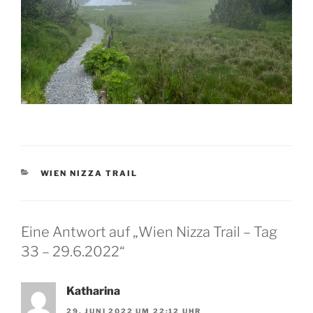
KATEGORIEN
WIEN NIZZA TRAIL
Eine Antwort auf „Wien Nizza Trail – Tag
33 – 29.6.2022“
Katharina
29. JUNI 2022 UM 22:12 UHR