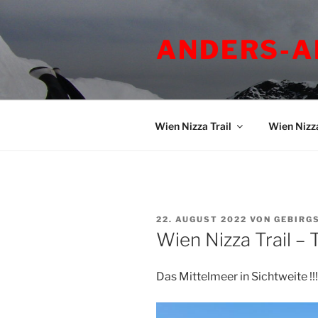
Zum
Inhalt
ANDERS-A
springen
Wien Nizza Trail
Wien Nizz
VERÖFFENTLICHT
22. AUGUST 2022
VON
GEBIRG
AM
Wien Nizza Trail –
Das Mittelmeer in Sichtweite !!!