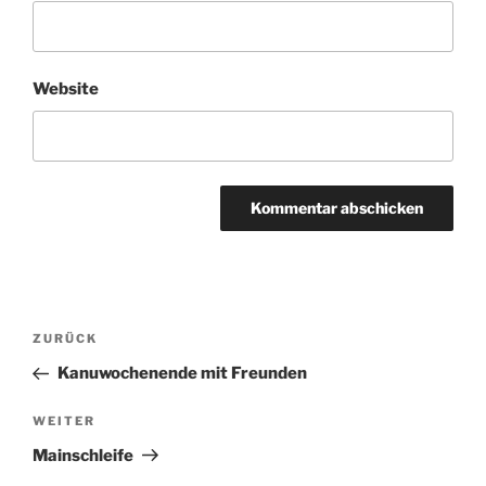
Website
Beitragsnavigation
Vorheriger
ZURÜCK
Beitrag
Kanuwochenende mit Freunden
Nächster
WEITER
Beitrag
Mainschleife