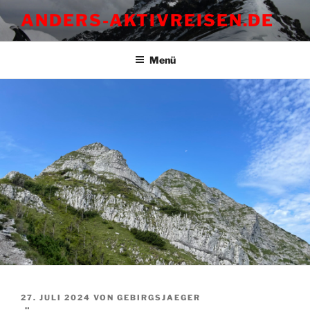
Zum
ANDERS-AKTIVREISEN.DE
Inhalt
springen
Menü
VERÖFFENTLICHT
27. JULI 2024
VON
GEBIRGSJAEGER
AM